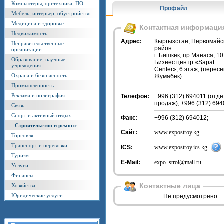
Компьютеры, оргтехника, ПО
Профайл
Мебель, интерьер, обустройство
Медицина и здоровье
Контактная информаци
Недвижимость
Адрес:
Кыргызстан, Первомайс
Неправительственные
район
организации
г. Бишкек, пр.Манаса, 10
Образование, научные
Бизнес центр «Sapat
учреждения
Center», 6 этаж, (перес
Охрана и безопасность
Жумабек)
Промышленность
Реклама и полиграфия
Телефон:
+996 (312) 694011 (отде
продаж); +996 (312) 694
Связь
Спорт и активный отдых
Факс:
+996 (312) 694012;
Строительство и ремонт
Сайт:
www.expostroy.kg
Торговля
Транспорт и перевозки
ICS:
www.expostroy.ics.kg
Туризм
E-Mail:
expo_stroi@mail.ru
Услуги
Финансы
Контактные лица
Хозяйства
Юридические услуги
Не предусмотрено