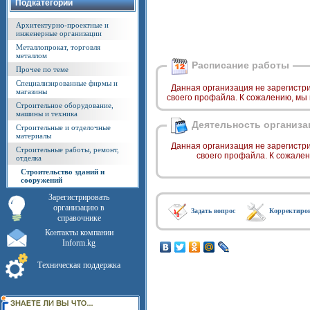
Подкатегории
Архитектурно-проектные и
инженерные организации
Металлопрокат, торговля
металлом
Расписание работы
Прочее по теме
Специализированные фирмы и
Данная организация не зарегистр
магазины
своего профайла. К сожалению, мы
Строительное оборудование,
машины и техника
Деятельность организа
Строительные и отделочные
материалы
Данная организация не зарегистр
Строительные работы, ремонт,
своего профайла. К сожале
отделка
Строительство зданий и
сооружений
Зарегистрировать
организацию в
Задать вопрос
Корректиро
справочнике
Контакты компании
Inform.kg
Техническая поддержка