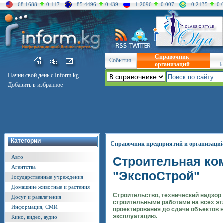
68.1688
0.117
85.4496
0.439
1.2096
0.007
0.2135
0.
Справочник
События
организаций
Б
Начни свой день с Inform.kg
Добавить в избранное
Категории
Справочник предприятий и организаци
Авто
Строительная ко
Агентства
"ЭкспоСтрой"
Государственные учреждения
Домашние животные и растения
Строительство, технический надзор 
Досуг и развлечения
строительными работами на всех эта
Информация, СМИ
проектирования до сдачи объектов 
эксплуатацию.
Кино, видео, аудио