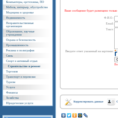
Компьютеры, оргтехника, ПО
Мебель, интерьер, обустройство
Ваше сообщение будет размещено тольк
Медицина и здоровье
Недвижимость
Ф.И.О.:
Неправительственные
Email:
организации
Текст:
Образование, научные
учреждения
Охрана и безопасность
Промышленность
Реклама и полиграфия
Введите ответ указанный на картинке:
Связь
Спорт и активный отдых
Вс
Строительство и ремонт
Торговля
Транспорт и перевозки
Туризм
Услуги
Финансы
Хозяйства
Корректировать данные
С
Юридические услуги