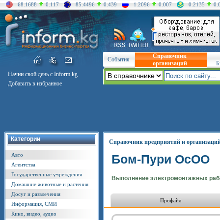
68.1688
0.117
85.4496
0.439
1.2096
0.007
0.2135
0.
Справочник
События
организаций
Б
Начни свой день с Inform.kg
Добавить в избранное
Категории
Справочник предприятий и организаци
Авто
Бом-Пури ОсОО
Агентства
Государственные учреждения
Выполнение электромонтажных раб
Домашние животные и растения
Досуг и развлечения
Профайл
Информация, СМИ
Кино, видео, аудио