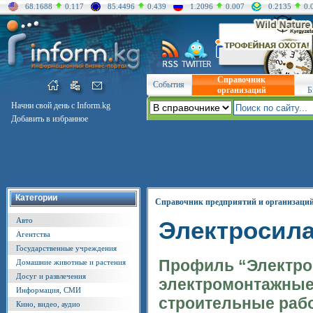
68.1688
0.117
85.4496
0.439
1.2096
0.007
0.2135
0.
Справочник
События
организаций
Б
Начни свой день с Inform.kg
Добавить в избранное
Категории
Справочник предприятий и организаци
Авто
Электросил
Агентства
Государственные учреждения
Профиль “Электрос
Домашние животные и растения
Досуг и развлечения
электромонтажные
Информация, СМИ
строительные раб
Кино, видео, аудио