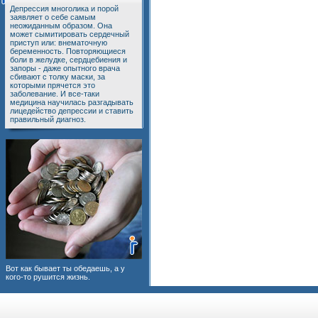
Депрессия многолика и порой
заявляет о себе самым
неожиданным образом. Она
может сымитировать сердечный
приступ или: внематочную
беременность. Повторяющиеся
боли в желудке, сердцебиения и
запоры - даже опытного врача
сбивают с толку маски, за
которыми прячется это
заболевание. И все-таки
медицина научилась разгадывать
лицедейство депрессии и ставить
правильный диагноз.
Вот как бывает ты обедаешь, а у
кого-то рушится жизнь.