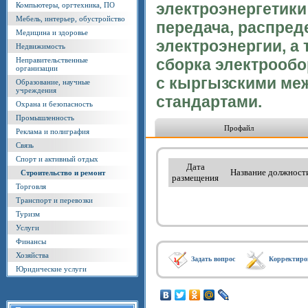
электроэнергетики
Компьютеры, оргтехника, ПО
Мебель, интерьер, обустройство
передача, распред
Медицина и здоровье
электроэнергии, а 
Недвижимость
Неправительственные
сборка электрообо
организации
с кыргызскими м
Образование, научные
учреждения
стандартами.
Охрана и безопасность
Промышленность
Профайл
Реклама и полиграфия
Связь
Спорт и активный отдых
Дата
Название должност
Строительство и ремонт
размещения
Торговля
Транспорт и перевозки
Туризм
Услуги
Финансы
Хозяйства
Задать вопрос
Корректиро
Юридические услуги