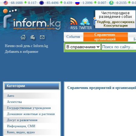
68.1688
0.117
85.4496
0.439
1.2096
0.007
0.2135
0.
Справочник
События
организаций
Б
Начни свой день с Inform.kg
Добавить в избранное
Категории
Справочник предприятий и организаци
Авто
Агентства
Государственные учреждения
Домашние животные и растения
Досуг и развлечения
Информация, СМИ
Кино, видео, аудио