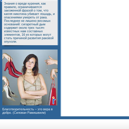
Знания о вреде курения, как
правило, ограничиваются
заезженной фразой о том, что
капля никотина убивает лошадь, и
опасениями умереть от рака.
Последнее не лишено весомых
оснований: сигаретный дым
содержит около трех тысяч
известных нам составных
элементов, 16 из которых могут
стать причиной развития раковой
опухоли.
Благотворительность – это вера в
добро. (Силован Рамишвили)