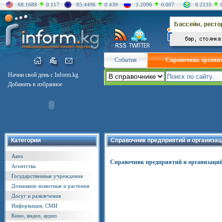
68.1688
0.117
85.4496
0.439
1.2096
0.007
0.2135
События
Справочник органи
Начни свой день с Inform.kg
Добавить в избранное
Категории
Справочник предприятий и организац
Авто
Справочник предприятий и организаци
Агентства
Государственные учреждения
Домашние животные и растения
Досуг и развлечения
Информация, СМИ
Кино, видео, аудио