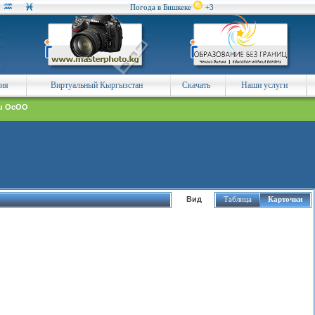
Погода в Бишкеке
+3
ния
Виртуальный Кыргызстан
Скачать
Наши услуги
u ОсОО
Вид
Таблица
Карточки