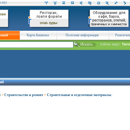
0.002
заций
Карта Бишкека
Полезная информация
Развлече
Сейчас ищут:
Tans
ий
й
>
Строительство и ремонт
>
Строительные и отделочные материалы
: