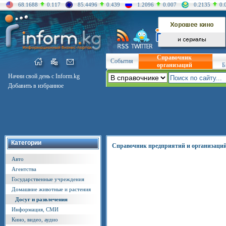
68.1688
0.117
85.4496
0.439
1.2096
0.007
0.2135
0.
Справочник
События
организаций
Б
Начни свой день с Inform.kg
Добавить в избранное
Категории
Справочник предприятий и организаци
Авто
Агентства
Государственные учреждения
Домашние животные и растения
Досуг и развлечения
Информация, СМИ
Кино, видео, аудио