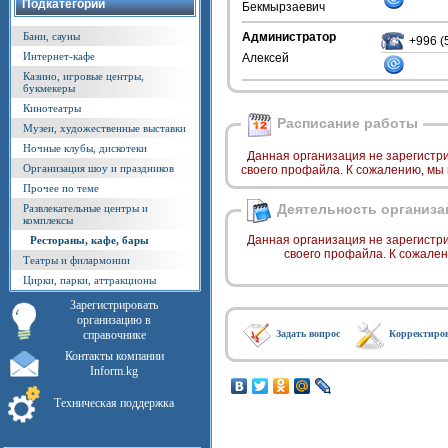
Подкатегории
Бекмырзаевич
Бани, сауны
Администратор
+996 (
Интернет-кафе
Алексей
Казино, игровые центры,
букмекеры
Кинотеатры
Расписание работы
Музеи, художественные выставки
Ночные клубы, дискотеки
Данная организация не зарегистр
Организация шоу и праздников
своего профайла. К сожалению, мы
Прочее по теме
Деятельность организа
Развлекательные центры и
комплексы
Данная организация не зарегистр
Рестораны, кафе, бары
своего профайла. К сожале
Театры и филармонии
Цирки, парки, аттракционы
Зарегистрировать
организацию в
справочнике
Задать вопрос
Корректиро
Контакты компании
Inform.kg
Техническая поддержка