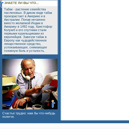
Табак - растение семейства
пасленовых. В диком виде табак
произрастает в Америке и в
Австралии. Попав нечаянно
вместо желаемой Индии в
Америку в 1492 году, Христофор
Колумб и его спутники стали
первыми курильщиками из
европейцев. Завезли табак в
Европу как чудодейственное
лекарственное средство,
успокаивающее, снимающее
головную боль и усталость.
Счастье трудно: нам бы что-нибудь
полегче.