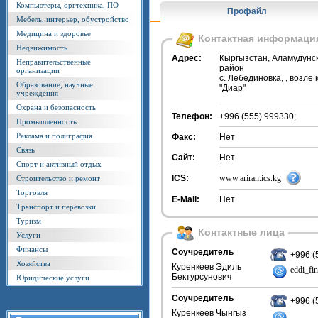
Компьютеры, оргтехника, ПО
Профайл
Мебель, интерьер, обустройство
Медицина и здоровье
Контактная информаци
Недвижимость
Адрес:
Кыргызстан, Аламудунс
Неправительственные
район
организации
с. Лебединовка, , возле
Образование, научные
"Диар"
учреждения
Охрана и безопасность
Телефон:
+996 (555) 999330;
Промышленность
Реклама и полиграфия
Факс:
Нет
Связь
Сайт:
Нет
Спорт и активный отдых
ICS:
www.ariran.ics.kg
Строительство и ремонт
Торговля
E-Mail:
Нет
Транспорт и перевозки
Туризм
Контактные лица
Услуги
Финансы
Соучредитель
+996 (
Хозяйства
Куренкеев Эдиль
eddi_fi
Бектурсунович
Юридические услуги
Соучредитель
+996 (
Куренкеев Чынгыз