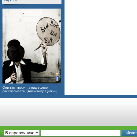
опухоли.
Они там творят, а наше дело
расхлёбывать. (Александр Циткин)