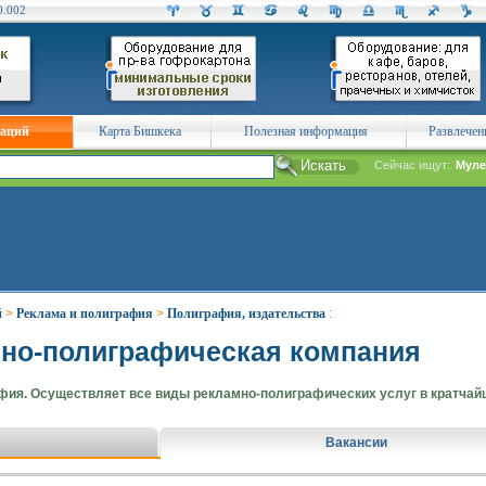
0.002
заций
Карта Бишкека
Полезная информация
Развлечен
Сейчас ищут:
Муле
й
>
Реклама и полиграфия
>
Полиграфия, издательства
:
амно-полиграфическая компания
ия. Осуществляет все виды рекламно-полиграфических услуг в кратчайш
Вакансии