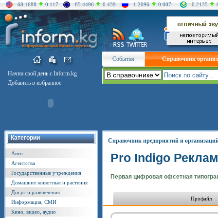
68.1688
0.117
85.4496
0.439
1.2096
0.007
0.2135
События
Справочник органи
Начни свой день с Inform.kg
Добавить в избранное
Категории
Справочник предприятий и организаци
Авто
Pro Indigo Рекл
Агентства
Государственные учреждения
Первая цифровая офсетная типограф
Домашние животные и растения
Досуг и развлечения
Профайл
Информация, СМИ
Кино, видео, аудио