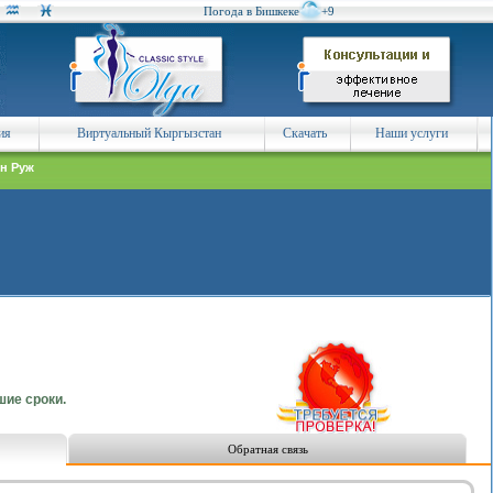
Погода в Бишкеке
+9
ия
Виртуальный Кыргызстан
Скачать
Наши услуги
н Руж
ие сроки.
Обратная связь