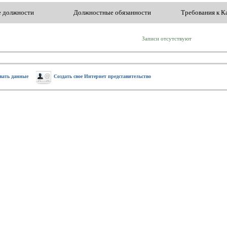
е должности
Должностные обязанности
Требования к К
Записи отсутствуют
вать данные
Создать свое Интернет представительство