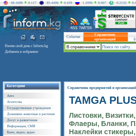
68.1688
0.117
85.4496
0.439
1.2096
0.007
0.2135
0.
Справочник
События
организаций
Б
Начни свой день с Inform.kg
Добавить в избранное
Категории
Справочник предприятий и организаци
Авто
TAMGA PLU
Агентства
Государственные учреждения
Листовки, Визитки
Домашние животные и растения
Досуг и развлечения
Флаеры, Бланки, П
Информация, СМИ
Наклейки стикеры
Кино, видео, аудио