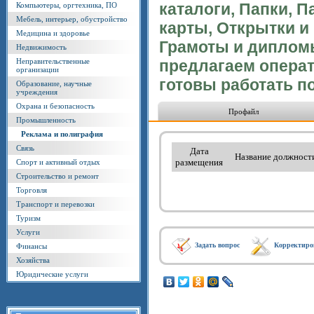
каталоги, Папки, 
Компьютеры, оргтехника, ПО
Мебель, интерьер, обустройство
карты, Открытки и
Медицина и здоровье
Грамоты и диплом
Недвижимость
Неправительственные
предлагаем опера
организации
готовы работать п
Образование, научные
учреждения
Охрана и безопасность
Профайл
Промышленность
Реклама и полиграфия
Связь
Дата
Название должност
размещения
Спорт и активный отдых
Строительство и ремонт
Торговля
Транспорт и перевозки
Туризм
Услуги
Задать вопрос
Корректиро
Финансы
Хозяйства
Юридические услуги