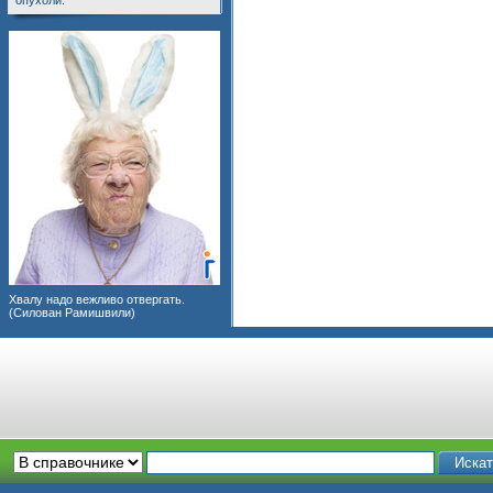
опухоли.
Хвалу надо вежливо отвергать.
(Силован Рамишвили)