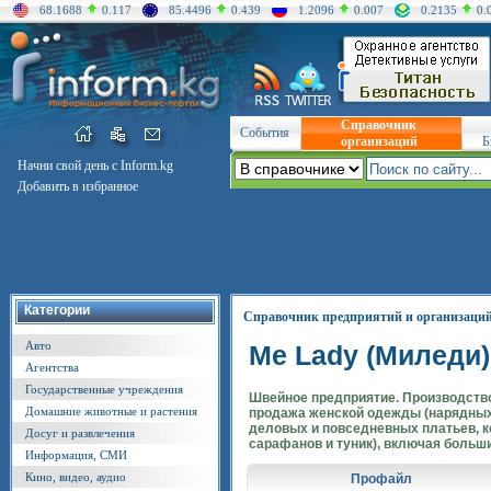
68.1688
0.117
85.4496
0.439
1.2096
0.007
0.2135
0.
Справочник
События
организаций
Б
Начни свой день с Inform.kg
Добавить в избранное
Категории
Справочник предприятий и организаци
Авто
Me Lady (Миледи)
Агентства
Государственные учреждения
Швейное предприятие. Производство
Домашние животные и растения
продажа женской одежды (нарядных
деловых и повседневных платьев, 
Досуг и развлечения
сарафанов и туник), включая больш
Информация, СМИ
Кино, видео, аудио
Профайл