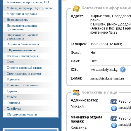
Компьютеры, оргтехника, ПО
Контактная информаци
Мебель, интерьер, обустройство
Медицина и здоровье
Адрес:
Кыргызстан, Свердловс
Недвижимость
район
г. Бишкек, рынок Дордой
Неправительственные
(Алканов и Ко), ряд Герм
организации
контейнер № 29
Образование, научные
учреждения
Телефон:
+996 (555) 023483;
Охрана и безопасность
Промышленность
Факс:
Нет
Реклама и полиграфия
Сайт:
Нет
Связь
Спорт и активный отдых
ICS:
www.melady.ics.kg
Строительство и ремонт
E-Mail:
meladybishkek@mail.ru
Торговля
Транспорт и перевозки
Туризм
Контактные лица
Услуги
Администратор
+996 (
Финансы
Михаил
meladyb
Хозяйства
Юридические услуги
Менеджер отдела
+996 (
продаж
meladyb
Кристина