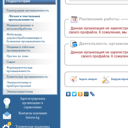
Подкатегории
Горнорудная промышленность
Лёгкая и текстильная
Расписание работы
промышленность
Машиностроение и
Данная организация не зарегистр
металлообработка
своего профайла. К сожалению, мы
Мебельная,
деревообрабатывающая и
бумажная промышленность
Деятельность организа
Пищевая и табачная
промышленность
Данная организация не зарегистр
Прочее по теме
своего профайла. К сожале
Сырье
Фармацевтическая
промышленность
Химическая промышленность
Задать вопрос
Корректиро
Электротехника и
приборостроение
Электроэнергетика
Зарегистрировать
организацию в
справочнике
Контакты компании
Inform.kg
Техническая поддержка