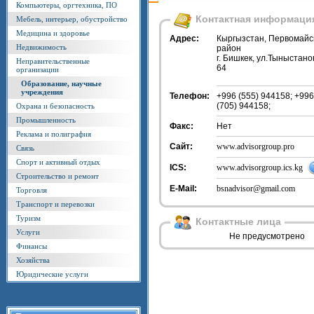
Компьютеры, оргтехника, ПО
Контактная информаци
Мебель, интерьер, обустройство
Медицина и здоровье
Адрес:
Кыргызстан, Первомайс
Недвижимость
район
г. Бишкек, ул.Тыныстано
Неправительственные
64
организации
Образование, научные
учреждения
Телефон:
+996 (555) 944158; +996
(705) 944158;
Охрана и безопасность
Промышленность
Факс:
Нет
Реклама и полиграфия
Сайт:
www.advisorgroup.pro
Связь
Спорт и активный отдых
ICS:
www.advisorgroup.ics.kg
Строительство и ремонт
E-Mail:
bsnadvisor@gmail.com
Торговля
Транспорт и перевозки
Туризм
Контактные лица
Услуги
Не предусмотрено
Финансы
Хозяйства
Юридические услуги