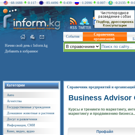
68.1688
0.117
85.4496
0.439
1.2096
0.007
0.2135
0.
Справочник
События
организаций
Б
Начни свой день с Inform.kg
Добавить в избранное
Категории
Справочник предприятий и организаци
Авто
Business Advisor
Агентства
Государственные учреждения
Курсы и тренинги по маркетингу, инт
Домашние животные и растения
маркетингу и продвижению бизнеса..
Досуг и развлечения
Информация, СМИ
Кино, видео, аудио
Профайл