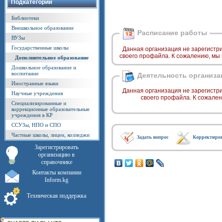
Подкатегории
Библиотеки
Внешкольное образование
Расписание работы
ВУЗы
Государственные школы
Данная организация не зарегистр
своего профайла. К сожалению, мы
Дополнительное образование
Дошкольное образование и
воспитание
Деятельность организа
Иностранные языки
Данная организация не зарегистр
Научные учреждения
своего профайла. К сожале
Специализированные и
коррекционные образовательные
учреждения в КР
ССУЗы, НПО и СПО
Частные школы, лицеи, колледжи
Задать вопрос
Корректиро
Зарегистрировать
организацию в
справочнике
Контакты компании
Inform.kg
Техническая поддержка