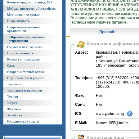
НАПОЛНЯЕМОСТЬ КЛАССОВ 12-15 
Компьютеры, оргтехника, ПО
УГЛУБЛЕННОЕ ИЗУЧЕНИЕ МАТЕМАТ
Мебель, интерьер, обустройство
АНГЛИЙСКОГО ЯЗЫКА, ПОЛНЫЙ ДЕ
педагоги уделят внимание каждому 
Медицина и здоровье
Выполнение домашнего задания в ш
Недвижимость
Полноценное горячее питание.
Неправительственные
организации
Профайл
Образование, научные
учреждения
Контактная информаци
Охрана и безопасность
Адрес:
Кыргызстан, Первомайс
Промышленность
район
Реклама и полиграфия
г. Бишкек, ул.Тыныстано
195, (пересекает Токтог
Связь
Спорт и активный отдых
Телефон:
+996 (312) 662209; +996
Строительство и ремонт
(312) 624268; +996 (778
Торговля
120606;
Транспорт и перевозки
Факс:
Нет
Туризм
Услуги
Сайт:
Нет
Финансы
ICS:
www.genius.ics.kg
Хозяйства
Юридические услуги
E-Mail:
lipatova.1955@mail.ru
Контактные лица