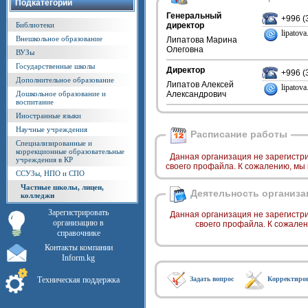
Подкатегории
Генеральный
+996 (
Библиотеки
директор
lipatov
Внешкольное образование
Липатова Марина
Олеговна
ВУЗы
Государственные школы
Директор
+996 (
Дополнительное образование
Липатов Алексей
lipatov
Дошкольное образование и
Александрович
воспитание
Иностранные языки
Научные учреждения
Расписание работы
Специализированные и
коррекционные образовательные
Данная организация не зарегистр
учреждения в КР
своего профайла. К сожалению, мы
ССУЗы, НПО и СПО
Частные школы, лицеи,
Деятельность организа
колледжи
Зарегистрировать
Данная организация не зарегистр
организацию в
своего профайла. К сожале
справочнике
Контакты компании
Inform.kg
Техническая поддержка
Задать вопрос
Корректиро