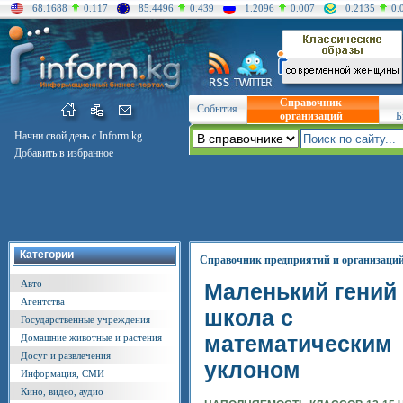
68.1688
0.117
85.4496
0.439
1.2096
0.007
0.2135
0.
Справочник
События
организаций
Б
Начни свой день с Inform.kg
Добавить в избранное
Категории
Справочник предприятий и организаци
Авто
Маленький гений 
Агентства
школа с
Государственные учреждения
математическим
Домашние животные и растения
Досуг и развлечения
уклоном
Информация, СМИ
Кино, видео, аудио