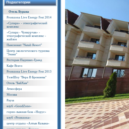
Подкатегории
Отель Бурана
Promzona Live Energy Fest 2014
«Супара» - этнографический
комплекс
«Супара - Чункурчак» -
этнографический комплекс -
жайлоо
Пансионат "Natali Resort"
Центр экологического туризма
"Знаки"
Ресторан Падишах-Гранд
Кафе Bravo
Promzona Live Energy Fest 2013
ТелеШоу "Вера В Брежнева"
Отель "БайХан"
Атмосфера
Москва
Paysa
клуб «GoodZone»
горно-лыжная база «Норус»
клуб «Promzona»
центр отдыха «Алтын Казына»