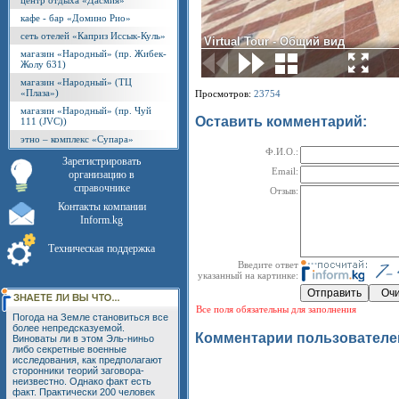
центр отдыха «Дасмия»
кафе - бар «Домино Рио»
сеть отелей «Каприз Иссык-Куль»
магазин «Народный» (пр. Жибек-
Жолу 631)
магазин «Народный» (ТЦ
«Плаза»)
Просмотров:
23754
магазин «Народный» (пр. Чуй
Оставить комментарий:
111 (JVC))
этно – комплекс «Супара»
Ф.И.О.:
Зарегистрировать
Email:
организацию в
справочнике
Отзыв:
Контакты компании
Inform.kg
Техническая поддержка
Введите ответ
указанный на картинке:
Все поля обязательны для заполнения
Погода на Земле становиться все
более непредсказуемой.
Комментарии пользователе
Виноваты ли в этом Эль-ниньо
либо секретные военные
исследования, как предполагают
сторонники теорий заговора-
неизвестно. Однако факт есть
факт. Практически 200 человек