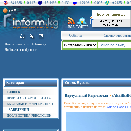
68.1688
0.117
85.4496
0.439
1.2096
0.007
0.2135
0.
События
Справочник орган
Начни свой день с Inform.kg
Добавить в избранное
Категории
Отель Бурана
БИШКЕК
Виртуальный Кыргызстан
>
ЗАВЕДЕНИ
ПРИРОДА и ПАРКИ ОТДЫХА
Если Вы не видите процесс загрузки тура, либо
ВЫСТАВКИ И КОНФЕРЕНЦИИ
установить с нашего портала:
Adobe Flash Plug
ЗАВЕДЕНИЯ
ПОСЛЕДСТВИЯ РЕВОЛЮЦИИ