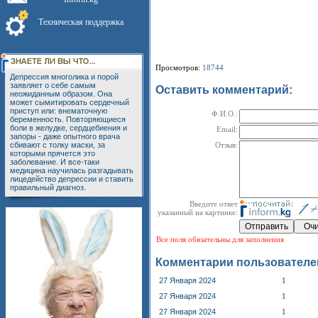
Техническая поддержка
Просмотров:
18744
Депрессия многолика и порой
заявляет о себе самым
Оставить комментарий:
неожиданным образом. Она
может сымитировать сердечный
приступ или: внематочную
Ф.И.О.:
беременность. Повторяющиеся
боли в желудке, сердцебиения и
Email:
запоры - даже опытного врача
сбивают с толку маски, за
Отзыв:
которыми прячется это
заболевание. И все-таки
медицина научилась разгадывать
лицедейство депрессии и ставить
правильный диагноз.
Введите ответ
указанный на картинке:
Все поля обязательны для заполнения
Комментарии пользователе
27 Января 2024
1
27 Января 2024
1
27 Января 2024
1