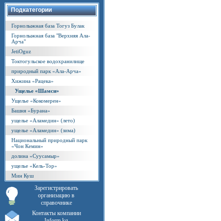
Подкатегории
Горнолыжная база Тогуз Булак
Горнолыжная база "Верхняя Ала-
Арча"
JetiOguz
Токтогульское водохранилище
природный парк «Ала-Арча»
Хижина «Рацека»
Ущелье «Шамси»
Ущелье «Кокомерен»
Башня «Бурана»
ущелье «Аламедин» (лето)
ущелье «Аламедин» (зима)
Национальный природный парк
«Чон Кемин»
долина «Суусамыр»
ущелье «Кель-Тор»
Мин Куш
Зарегистрировать
организацию в
справочнике
Контакты компании
Inform.kg