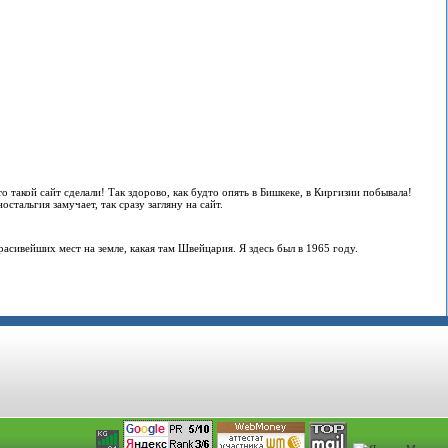
о такой сайт сделали! Так здорово, как будто опять в Бишкеке, в Киргизии побывала!
стальгия замучает, так сразу загляну на сайт.
расивейших мест на земле, какая там Швейцария. Я здесь был в 1965 году.