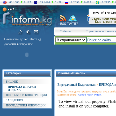
68.1688
0.117
85.4496
0.439
1.2096
0.007
0.2135
События
Справочник организац
Начни свой день с Inform.kg
Добавить в избранное
Категории
Ущелье «Шамси»
БИШКЕК
Виртуальный Кыргызстан
>
ПРИРОДА 
ПРИРОДА и ПАРКИ
ОТДЫХА
Если Вы не видите процесс загрузки тура, либо
нашего портала:
.
Adobe Flash Plugin
ВЫСТАВКИ И КОНФЕРЕНЦИИ
ЗАВЕДЕНИЯ
ПОСЛЕДСТВИЯ РЕВОЛЮЦИИ