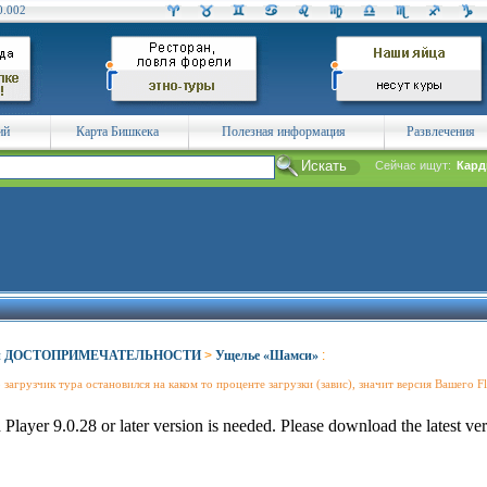
0.002
ий
Карта Бишкека
Полезная информация
Развлечения
Сейчас ищут:
Кард
и ДОСТОПРИМЕЧАТЕЛЬНОСТИ
>
Ущелье «Шамси»
:
 загрузчик тура остановился на каком то проценте загрузки (завис), значит версия Вашего 