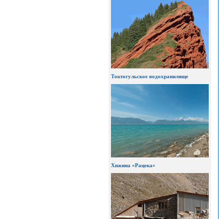
Токтогульское водохранилище
Хижина «Рацека»