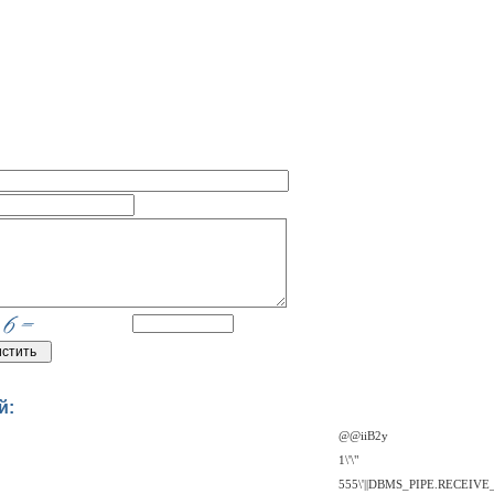
й:
@@iiB2y
1\'\"
555\'||DBMS_PIPE.RECEIVE_