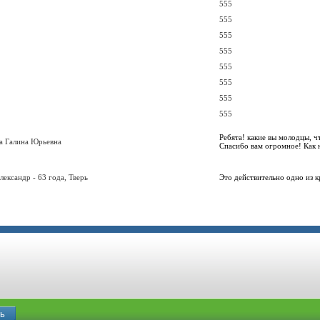
555
555
555
555
555
555
555
555
Ребята! какие вы молодцы, чт
а Галина Юрьевна
Спасибо вам огромное! Как но
лександр - 63 года, Тверь
Это действительно одно из к