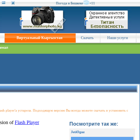
Погода в Бишкеке
+11
Виртуальный Кыргызстан
Скачать
Наши услуги
инал
Flash player'a устарела. Подходящую версию Вы всегда можете скачать и установить с
Посмотрите так же:
JetiOguz