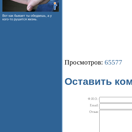
Вот как бывает ты обедаешь, а у
кого-то рушится жизнь.
Просмотров:
65577
Оставить ко
Ф.И.О.:
Email:
Отзыв: