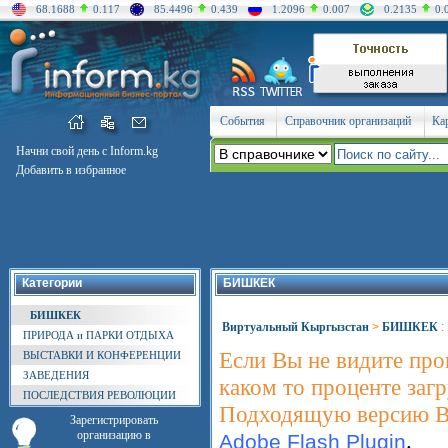
68.1688
0.117
85.4496
0.439
1.2096
0.007
0.2135
0.
События
Справочник организаций
Ка
Начни свой день с Inform.kg
Добавить в избранное
Категории
БИШКЕК
БИШКЕК
Виртуальный Кыргызстан
>
БИШКЕК
:
ПРИРОДА и ПАРКИ ОТДЫХА
Если Вы не видите проц
ВЫСТАВКИ И КОНФЕРЕНЦИИ
ЗАВЕДЕНИЯ
каком то проценте загру
ПОСЛЕДСТВИЯ РЕВОЛЮЦИИ
Подходящую версию Вы 
Зарегистрировать
организацию в
.
Adobe Flash Plugin