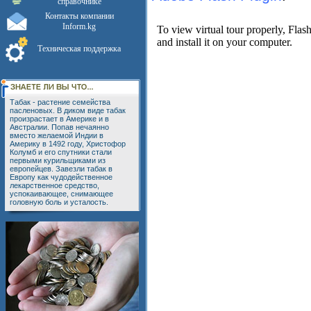
справочнике
Контакты компании
Inform.kg
Техническая поддержка
Табак - растение семейства
пасленовых. В диком виде табак
произрастает в Америке и в
Австралии. Попав нечаянно
вместо желаемой Индии в
Америку в 1492 году, Христофор
Колумб и его спутники стали
первыми курильщиками из
европейцев. Завезли табак в
Европу как чудодейственное
лекарственное средство,
успокаивающее, снимающее
головную боль и усталость.