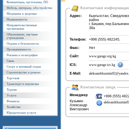
Компьютеры, оргтехника, ПО
Контактная информаци
Мебель, интерьер, обустройство
Медицина и здоровье
Адрес:
Кыргызстан, Свердловс
Недвижимость
район
г. Бишкек, пер.Балыкчин
Неправительственные
38а
организации
Образование, научные
учреждения
Телефон:
+996 (555) 482245;
Охрана и безопасность
Факс:
Нет
Промышленность
Реклама и полиграфия
Сайт:
www.garage.org.kg
Связь
ICS:
www.garage.ics.kg
Спорт и активный отдых
Строительство и ремонт
E-Mail:
aleksandrkuzmin92@yandex
Торговля
Транспорт и перевозки
Контактные лица
Туризм
Менеджер
Услуги
+996 (555) 482
Кузьмин
Финансы
aleksandrkuzmin
Александр
Хозяйства
Викторович
Юридические услуги