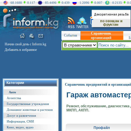
68.1688
0.117
85.4496
0.439
1.2096
0.007
0.2135
0.
Справочник
События
организаций
Б
Начни свой день с Inform.kg
Добавить в избранное
Категории
Справочник предприятий и организаци
Авто
Гараж автомасте
Агентства
Государственные учреждения
Ремонт, обслуживание, диагностика 
Домашние животные и растения
МКПП, АКПП.
Досуг и развлечения
Информация, СМИ
Кино, видео, аудио
Профайл