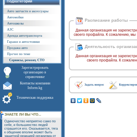
Подкатегории
Авто запчасти и аксессуары
Автомойки
Расписание работы
Автошколы
АЗС
Данная организация не зарегистр
своего профайла. К сожалению, мы
Аренда автотранспорта
Гаражи и автостоянки
Деятельность организа
Продажа авто
Прочее по теме
Данная организация не зарегистр
Сервисы, ремонт, СТО
своего профайла. К сожале
Зарегистрировать
организацию в
справочнике
Контакты компании
Задать вопрос
Корректиро
Inform.kg
Техническая поддержка
Одиночество неприятно само по
себе, и большинство людей
страшится его. Оказывается, тяга
к общению вполне может быть
защитной реакцией организма от