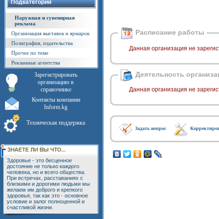
Подкатегории
Наружная и сувенирная
реклама
Расписание работы
Организация выставок и ярмарок
Полиграфия, издательства
Данная организация не зарегис
Прочее по теме
Рекламные агентства
Деятельность организа
Зарегистрировать
организацию в
справочнике
Данная организация не зарегис
Контакты компании
Inform.kg
Техническая поддержка
Задать вопрос
Корректиро
Здоровье - это бесценное
достояние не только каждого
человека, но и всего общества.
При встречах, расставаниях с
близкими и дорогими людьми мы
желаем им доброго и крепкого
здоровья, так как это - основное
условие и залог полноценной и
счастливой жизни.