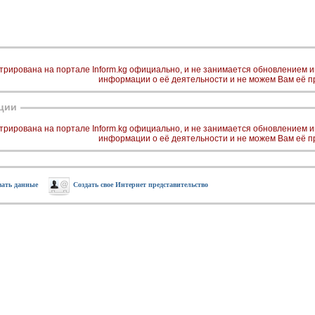
трирована на портале Inform.kg официально, и не занимается обновлением
информации о её деятельности и не можем Вам её п
ции
трирована на портале Inform.kg официально, и не занимается обновлением
информации о её деятельности и не можем Вам её п
вать данные
Создать свое Интернет представительство