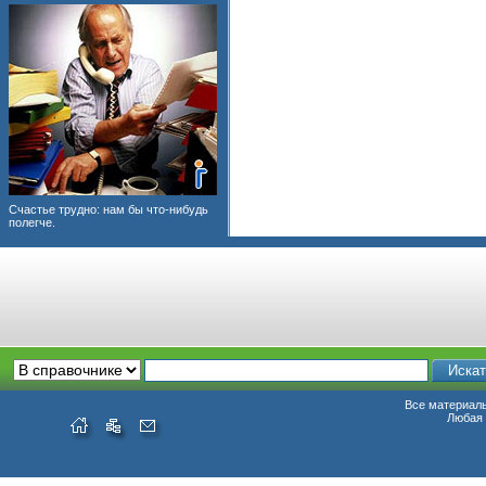
Счастье трудно: нам бы что-нибудь
полегче.
Все материалы
Любая 