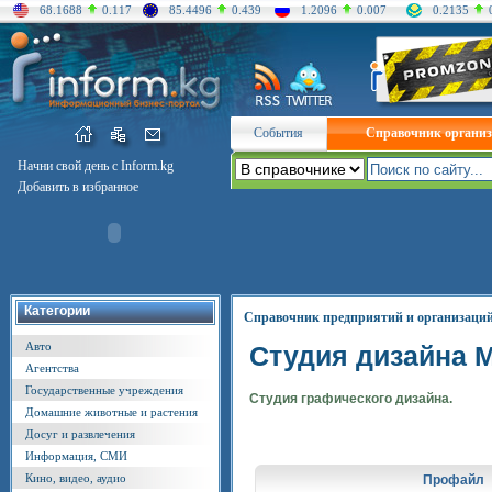
68.1688
0.117
85.4496
0.439
1.2096
0.007
0.2135
События
Справочник органи
Начни свой день с Inform.kg
Добавить в избранное
Категории
Справочник предприятий и организаци
Авто
Студия дизайна 
Агентства
Государственные учреждения
Студия графического дизайна.
Домашние животные и растения
Досуг и развлечения
Информация, СМИ
Кино, видео, аудио
Профайл