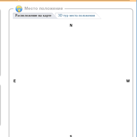
Место положение
Расположение на карте
3D тур места положения
N
E
W
S