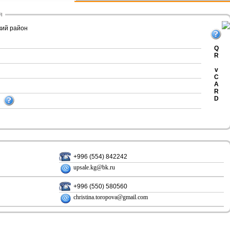
я
кий район
Q
R
v
C
A
R
D
+996 (554) 842242
upsale.kg@bk.ru
+996 (550) 580560
christina.toropova@gmail.com