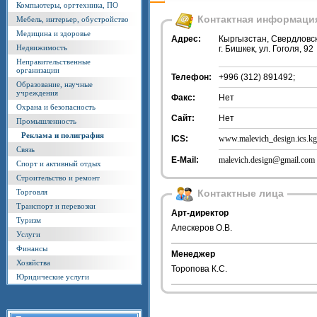
Компьютеры, оргтехника, ПО
Контактная информаци
Мебель, интерьер, обустройство
Медицина и здоровье
Адрес:
Кыргызстан, Свердловс
Недвижимость
г. Бишкек, ул. Гоголя, 92
Неправительственные
организации
Телефон:
+996 (312) 891492;
Образование, научные
учреждения
Факс:
Нет
Охрана и безопасность
Сайт:
Нет
Промышленность
Реклама и полиграфия
ICS:
www.malevich_design.ics.kg
Связь
E-Mail:
malevich.design@gmail.com
Спорт и активный отдых
Строительство и ремонт
Торговля
Контактные лица
Транспорт и перевозки
Арт-директор
Туризм
Алескеров О.В.
Услуги
Финансы
Менеджер
Хозяйства
Торопова К.С.
Юридические услуги