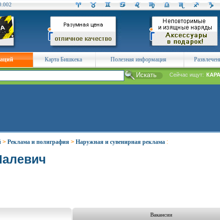
0.002
заций
Карта Бишкека
Полезная информация
Развлечен
Сейчас ищут:
КАР
й
>
Реклама и полиграфия
>
Наружная и сувенирная реклама
:
Малевич
Вакансии