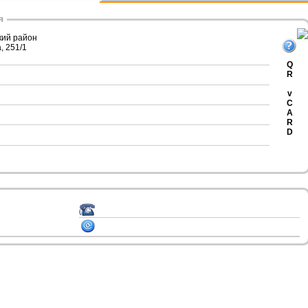
я
кий район
, 251/1
Q
R
v
C
A
R
D