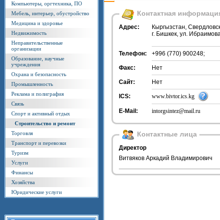
Компьютеры, оргтехника, ПО
Контактная информаци
Мебель, интерьер, обустройство
Медицина и здоровье
Адрес:
Кыргызстан, Свердловс
Недвижимость
г. Бишкек, ул. Ибраимова
Неправительственные
организации
Телефон:
+996 (770) 900248;
Образование, научные
учреждения
Факс:
Нет
Охрана и безопасность
Сайт:
Нет
Промышленность
Реклама и полиграфия
ICS:
www.bivtor.ics.kg
Связь
E-Mail:
intorgsintez@mail.ru
Спорт и активный отдых
Строительство и ремонт
Торговля
Контактные лица
Транспорт и перевозки
Директор
Туризм
Витвяков Аркадий Владимирович
Услуги
Финансы
Хозяйства
Юридические услуги