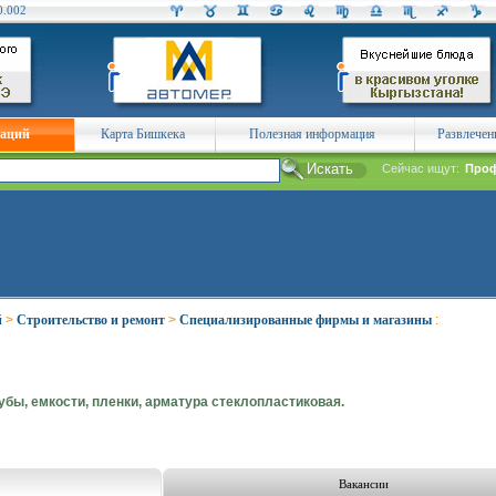
0.002
заций
Карта Бишкека
Полезная информация
Развлечен
Сейчас ищут:
Проф
й
>
Строительство и ремонт
>
Специализированные фирмы и магазины
:
убы, емкости, пленки, арматура стеклопластиковая.
Вакансии