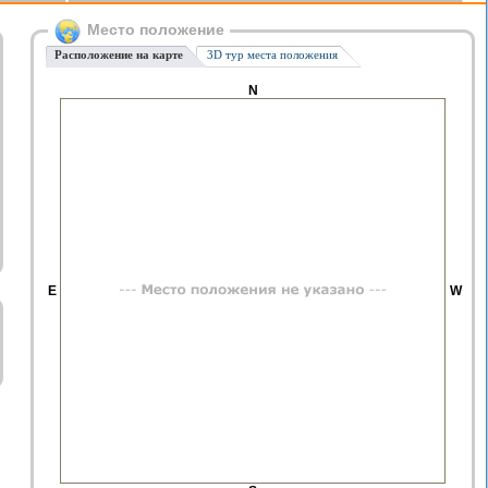
Место положение
Расположение на карте
3D тур места положения
N
E
W