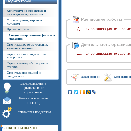
Подкатегории
Архитектурно-проектные и
инженерные организации
Расписание работы
Металлопрокат, торговля
металлом
Данная организация не зарегис
Прочее по теме
Специализированные фирмы и
магазины
Деятельность организа
Строительное оборудование,
машины и техника
Данная организация не зарегис
Строительные и отделочные
материалы
Строительные работы, ремонт,
отделка
Строительство зданий и
сооружений
Задать вопрос
Корректиро
Зарегистрировать
организацию в
справочнике
Контакты компании
Inform.kg
Техническая поддержка