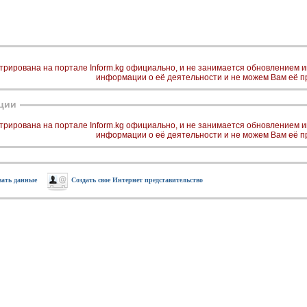
трирована на портале Inform.kg официально, и не занимается обновлением
информации о её деятельности и не можем Вам её п
ции
трирована на портале Inform.kg официально, и не занимается обновлением
информации о её деятельности и не можем Вам её п
вать данные
Создать свое Интернет представительство