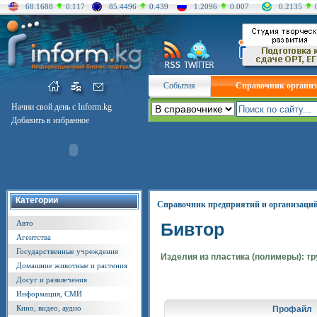
68.1688
0.117
85.4496
0.439
1.2096
0.007
0.2135
События
Справочник органи
Начни свой день с Inform.kg
Добавить в избранное
Категории
Справочник предприятий и организаци
Авто
Бивтор
Агентства
Государственные учреждения
Изделия из пластика (полимеры): тр
Домашние животные и растения
Досуг и развлечения
Информация, СМИ
Кино, видео, аудио
Профайл