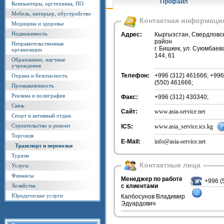
Профайл
Компьютеры, оргтехника, ПО
Мебель, интерьер, обустройство
Контактная информаци
Медицина и здоровье
Недвижимость
Адрес:
Кыргызстан, Свердловс
район
Неправительственные
г. Бишкек, ул. Суюмбаев
организации
144, 61
Образование, научные
учреждения
Телефон:
+996 (312) 461666; +996
Охрана и безопасность
(550) 461666;
Промышленность
Реклама и полиграфия
Факс:
+996 (312) 430340;
Связь
Сайт:
www.asia-service.net
Спорт и активный отдых
Строительство и ремонт
ICS:
www.asia_service.ics.kg
Торговля
E-Mail:
info@asia-service.net
Транспорт и перевозки
Туризм
Контактные лица
Услуги
Финансы
Менеджер по работе
+996 (
Хозяйства
с клиентами
Юридические услуги
Капбосунов Владимир
Эдуардович