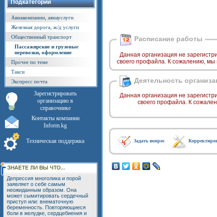
Подкатегории
Авиакомпании, авиауслуги
Железная дорога, ж/д услуги
Общественный транспорт
Расписание работы
Пассажирские и грузовые
перевозки, оформление
Данная организация не зарегистр
своего профайла. К сожалению, мы
Прочее по теме
Такси
Деятельность организа
Экспресс почта
Зарегистрировать
Данная организация не зарегистр
организацию в
своего профайла. К сожале
справочнике
Контакты компании
Inform.kg
Техническая поддержка
Задать вопрос
Корректиро
Депрессия многолика и порой
заявляет о себе самым
неожиданным образом. Она
может сымитировать сердечный
приступ или: внематочную
беременность. Повторяющиеся
боли в желудке, сердцебиения и