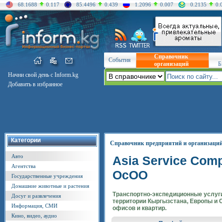
68.1688
0.117
85.4496
0.439
1.2096
0.007
0.2135
0.
Справочник
События
организаций
Б
Начни свой день с Inform.kg
Добавить в избранное
Категории
Справочник предприятий и организаци
Авто
Asia Service Com
Агентства
ОсОО
Государственные учреждения
Домашние животные и растения
Транспортно-экспедиционные услуг
Досуг и развлечения
территории Кыргызстана, Европы и 
Информация, СМИ
офисов и квартир.
Кино, видео, аудио