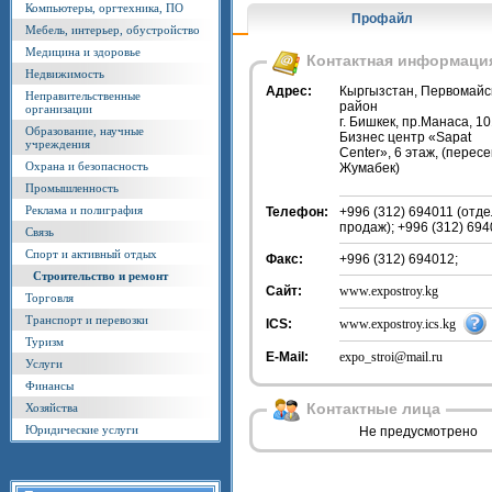
Компьютеры, оргтехника, ПО
Профайл
Мебель, интерьер, обустройство
Медицина и здоровье
Контактная информаци
Недвижимость
Адрес:
Кыргызстан, Первомайс
Неправительственные
район
организации
г. Бишкек, пр.Манаса, 10
Образование, научные
Бизнес центр «Sapat
учреждения
Center», 6 этаж, (перес
Охрана и безопасность
Жумабек)
Промышленность
Реклама и полиграфия
Телефон:
+996 (312) 694011 (отде
продаж); +996 (312) 694
Связь
Спорт и активный отдых
Факс:
+996 (312) 694012;
Строительство и ремонт
Сайт:
www.expostroy.kg
Торговля
Транспорт и перевозки
ICS:
www.expostroy.ics.kg
Туризм
E-Mail:
expo_stroi@mail.ru
Услуги
Финансы
Контактные лица
Хозяйства
Юридические услуги
Не предусмотрено