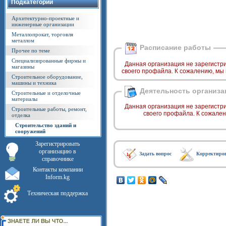
Подкатегории
Архитектурно-проектные и
инженерные организации
Металлопрокат, торговля
металлом
Расписание работы
Прочее по теме
Специализированные фирмы и
Данная организация не зарегистр
магазины
своего профайла. К сожалению, мы
Строительное оборудование,
машины и техника
Деятельность организа
Строительные и отделочные
материалы
Данная организация не зарегистр
Строительные работы, ремонт,
своего профайла. К сожале
отделка
Строительство зданий и
сооружений
Зарегистрировать
организацию в
Задать вопрос
Корректиро
справочнике
Контакты компании
Inform.kg
Техническая поддержка