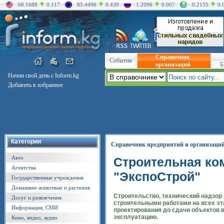
68.1688
0.117
85.4496
0.439
1.2096
0.007
0.2135
0.
Справочник
События
организаций
Б
Начни свой день с Inform.kg
Добавить в избранное
Категории
Справочник предприятий и организаци
Авто
Строительная ко
Агентства
"ЭкспоСтрой"
Государственные учреждения
Домашние животные и растения
Строительство, технический надзор 
Досуг и развлечения
строительными работами на всех эта
Информация, СМИ
проектирования до сдачи объектов 
эксплуатацию.
Кино, видео, аудио