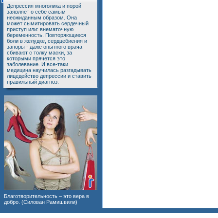
Депрессия многолика и порой
заявляет о себе самым
неожиданным образом. Она
может сымитировать сердечный
приступ или: внематочную
беременность. Повторяющиеся
боли в желудке, сердцебиения и
запоры - даже опытного врача
сбивают с толку маски, за
которыми прячется это
заболевание. И все-таки
медицина научилась разгадывать
лицедейство депрессии и ставить
правильный диагноз.
Благотворительность – это вера в
добро. (Силован Рамишвили)