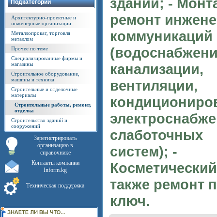
зданий; - Монт
Подкатегории
ремонт инжен
Архитектурно-проектные и
инженерные организации
коммуникаций
Металлопрокат, торговля
металлом
(водоснабжени
Прочее по теме
Специализированные фирмы и
магазины
канализации,
Строительное оборудование,
машины и техника
вентиляции,
Строительные и отделочные
материалы
кондициониро
Строительные работы, ремонт,
отделка
электроснабже
Строительство зданий и
сооружений
слаботочных
Зарегистрировать
организацию в
систем); -
справочнике
Контакты компании
Косметический
Inform.kg
также ремонт 
Техническая поддержка
ключ.