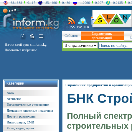
68.1688
0.117
85.4496
0.439
1.2096
0.007
0.2135
0.
Справочник
События
организаций
Б
Начни свой день с Inform.kg
Добавить в избранное
Категории
Справочник предприятий и организаци
Авто
БНК Стро
Агентства
Государственные учреждения
Домашние животные и растения
Полный спект
Досуг и развлечения
Информация, СМИ
строительных 
Кино, видео, аудио