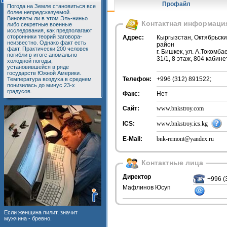
Профайл
Погода на Земле становиться все
более непредсказуемой.
Виноваты ли в этом Эль-ниньо
Контактная информаци
либо секретные военные
исследования, как предполагают
сторонники теорий заговора-
Адрес:
Кыргызстан, Октябрьск
неизвестно. Однако факт есть
район
факт. Практически 200 человек
г. Бишкек, ул. А.Токомба
погибли в итоге аномально
31/1, 8 этаж, 804 кабине
холодной погоды,
установившейся в ряде
государств Южной Америки.
Телефон:
+996 (312) 891522;
Температура воздуха в среднем
понизилась до минус 23-х
градусов.
Факс:
Нет
Сайт:
www.bnkstroy.com
ICS:
www.bnkstroy.ics.kg
E-Mail:
bnk-remont@yandex.ru
Контактные лица
Директор
+996 (
Мафлинов Юсуп
Если женщина пилит, значит
мужчина - бревно.