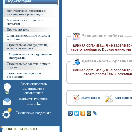
Подкатегории
Архитектурно-проектные и
инженерные организации
Металлопрокат, торговля
металлом
Прочее по теме
Расписание работы
Специализированные фирмы и
магазины
Строительное оборудование,
Данная организация не зарегистр
машины и техника
своего профайла. К сожалению, мы
Строительные и отделочные
материалы
Деятельность организа
Строительные работы, ремонт,
отделка
Данная организация не зарегистр
Строительство зданий и
своего профайла. К сожале
сооружений
Зарегистрировать
организацию в
справочнике
Задать вопрос
Корректиро
Контакты компании
Inform.kg
Техническая поддержка