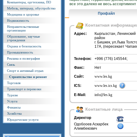
Компьютеры, оргтехника, ПО
все это далеко не весь ассортимент
Мебель, интерьер, обустройство
Профайл
Медицина и здоровье
Недвижимость
Контактная информаци
Неправительственные
организации
Адрес:
Кыргызстан, Ленинский
Образование, научные
район
учреждения
г. Бишкек, ул.Льва Толст
Охрана и безопасность
17А, (пересекает Чапае
Промышленность
Реклама и полиграфия
Телефон:
+996 (776) 145544;
Связь
Факс:
Нет
Спорт и активный отдых
Сайт:
www.les.kg
Строительство и ремонт
Торговля
ICS:
www.les.ics.kg
Транспорт и перевозки
E-Mail:
info@les.kg
Туризм
Услуги
Финансы
Контактные лица
Хозяйства
Директор
Юридические услуги
Одобооев Аскарбек
Алимбекович