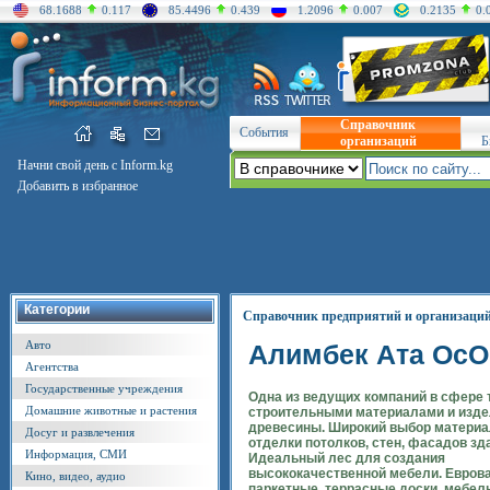
68.1688
0.117
85.4496
0.439
1.2096
0.007
0.2135
0.
Справочник
События
организаций
Б
Начни свой день с Inform.kg
Добавить в избранное
Категории
Справочник предприятий и организаци
Авто
Алимбек Ата Oc
Агентства
Государственные учреждения
Одна из ведущих компаний в сфере 
Домашние животные и растения
строительными материалами и изде
древесины. Широкий выбор материа
Досуг и развлечения
отделки потолков, стен, фасадов зд
Информация, СМИ
Идеальный лес для создания
высококачественной мебели. Евроваг
Кино, видео, аудио
паркетные, террасные доски, мебел