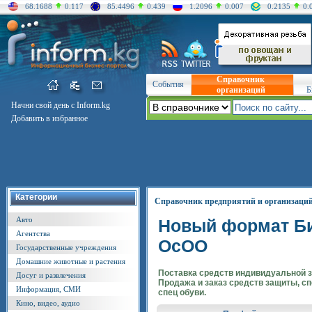
68.1688
0.117
85.4496
0.439
1.2096
0.007
0.2135
0.
Справочник
События
организаций
Б
Начни свой день с Inform.kg
Добавить в избранное
Категории
Справочник предприятий и организаци
Авто
Новый формат Б
Агентства
ОсОО
Государственные учреждения
Домашние животные и растения
Поставка средств индивидуальной 
Досуг и развлечения
Продажа и заказ средств защиты, с
Информация, СМИ
спец обуви.
Кино, видео, аудио