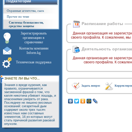
Подкатегории
Охранные агентства, сыск
Прочее по теме
Системы безопасности,
Расписание работы
средства защиты
Зарегистрировать
Данная организация не зарегистр
своего профайла. К сожалению, мы
организацию в
справочнике
Контакты компании
Деятельность организа
Inform.kg
Данная организация не зарегистр
Техническая поддержка
своего профайла. К сожале
Знания о вреде курения, как
Задать вопрос
Корректиро
правило, ограничиваются
заезженной фразой о том, что
капля никотина убивает лошадь, и
опасениями умереть от рака.
Последнее не лишено весомых
оснований: сигаретный дым
содержит около трех тысяч
известных нам составных
элементов, 16 из которых могут
стать причиной развития раковой
опухоли.