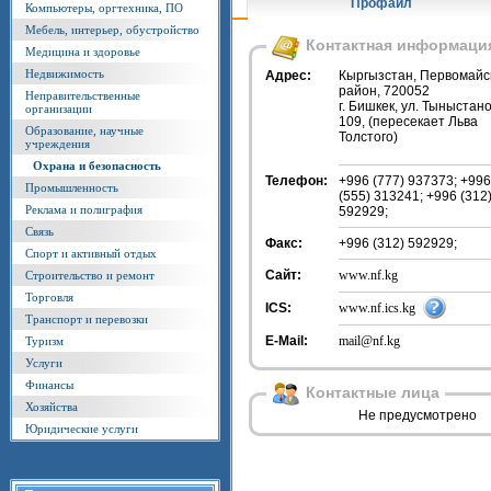
Профайл
Компьютеры, оргтехника, ПО
Мебель, интерьер, обустройство
Контактная информаци
Медицина и здоровье
Недвижимость
Адрес:
Кыргызстан, Первомайс
район, 720052
Неправительственные
г. Бишкек, ул. Тыныстано
организации
109, (пересекает Льва
Образование, научные
Толстого)
учреждения
Охрана и безопасность
Телефон:
+996 (777) 937373; +996
Промышленность
(555) 313241; +996 (312
Реклама и полиграфия
592929;
Связь
Факс:
+996 (312) 592929;
Спорт и активный отдых
Сайт:
www.nf.kg
Строительство и ремонт
Торговля
ICS:
www.nf.ics.kg
Транспорт и перевозки
E-Mail:
mail@nf.kg
Туризм
Услуги
Финансы
Контактные лица
Хозяйства
Не предусмотрено
Юридические услуги