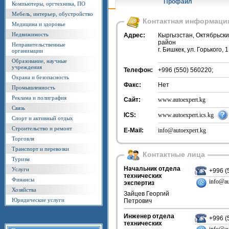
Профайл
Компьютеры, оргтехника, ПО
Мебель, интерьер, обустройство
Контактная информаци
Медицина и здоровье
Недвижимость
Адрес:
Кыргызстан, Октябрьск
район
Неправительственные
г. Бишкек, ул. Горького, 1
организации
Образование, научные
учреждения
Телефон:
+996 (550) 560220;
Охрана и безопасность
Факс:
Нет
Промышленность
Реклама и полиграфия
Сайт:
www.autoexpert.kg
Связь
ICS:
www.autoexpert.ics.kg
Спорт и активный отдых
Строительство и ремонт
E-Mail:
info@autoexpert.kg
Торговля
Транспорт и перевозки
Контактные лица
Туризм
Начальник отдела
Услуги
+996 (
технических
Финансы
info@au
экспертиз
Хозяйства
Зайцев Георгий
Юридические услуги
Петрович
Инженер отдела
+996 (
технических