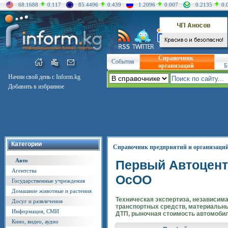
68.1688
0.117
85.4496
0.439
1.2096
0.007
0.2135
0.
Справочник
События
организаций
Б
Начни свой день с Inform.kg
Добавить в избранное
Категории
Справочник предприятий и организаци
Авто
Первый Автоцен
Агентства
ОсОО
Государственные учреждения
Домашние животные и растения
Техническая экспертиза, независима
Досуг и развлечения
транспортных средств, материальн
Информация, СМИ
ДТП, рыночная стоимость автомобил
Кино, видео, аудио