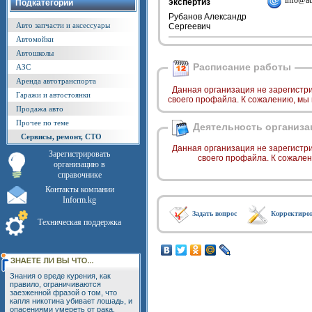
info@au
экспертиз
Подкатегории
Рубанов Александр
Авто запчасти и аксессуары
Сергеевич
Автомойки
Автошколы
Расписание работы
АЗС
Аренда автотранспорта
Данная организация не зарегистр
Гаражи и автостоянки
своего профайла. К сожалению, мы
Продажа авто
Прочее по теме
Деятельность организа
Сервисы, ремонт, СТО
Данная организация не зарегистр
Зарегистрировать
своего профайла. К сожале
организацию в
справочнике
Контакты компании
Inform.kg
Задать вопрос
Корректиро
Техническая поддержка
Знания о вреде курения, как
правило, ограничиваются
заезженной фразой о том, что
капля никотина убивает лошадь, и
опасениями умереть от рака.