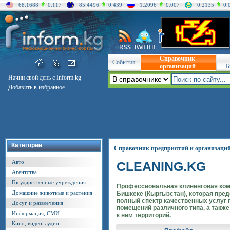
68.1688
0.117
85.4496
0.439
1.2096
0.007
0.2135
0.
Справочник
События
организаций
Б
Начни свой день с Inform.kg
Добавить в избранное
Категории
Справочник предприятий и организаци
Авто
CLEANING.KG
Агентства
Государственные учреждения
Профессиональная клининговая ком
Домашние животные и растения
Бишкеке (Кыргызстан), которая пре
полный спектр качественных услуг 
Досуг и развлечения
помещений различного типа, а такж
Информация, СМИ
к ним территорий.
Кино, видео, аудио