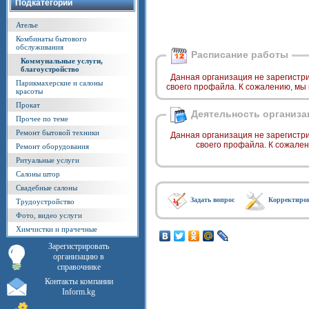
Подкатегории
Ателье
Комбинаты бытового
обслуживания
Расписание работы
Коммунальные услуги,
благоустройство
Данная организация не зарегистр
Парикмахерские и салоны
своего профайла. К сожалению, мы
красоты
Прокат
Деятельность организа
Прочее по теме
Ремонт бытовой техники
Данная организация не зарегистр
своего профайла. К сожале
Ремонт оборудования
Ритуальные услуги
Салоны штор
Свадебные салоны
Задать вопрос
Корректиро
Трудоустройство
Фото, видео услуги
Химчистки и прачечные
Зарегистрировать
организацию в
справочнике
Контакты компании
Inform.kg