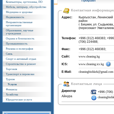
Профайл
Компьютеры, оргтехника, ПО
Мебель, интерьер, обустройство
Контактная информаци
Медицина и здоровье
Недвижимость
Адрес:
Кыргызстан, Ленинский
район
Неправительственные
г. Бишкек, ул. Сыдыкова,
организации
(пересекает Уметалиев
Образование, научные
учреждения
Телефон:
+996 (312) 468383; +996
Охрана и безопасность
(706) 224488;
Промышленность
Реклама и полиграфия
Факс:
+996 (312) 468383;
Связь
Сайт:
www.cleaning.kg
Спорт и активный отдых
Строительство и ремонт
ICS:
www.cleaning.ics.kg
Торговля
E-Mail:
cleaningbishkek@gmail.com
Транспорт и перевозки
Туризм
Контактные лица
Услуги
Финансы
Директор
+996 (706)
Хозяйства
Айнура
cleaningbis
Юридические услуги