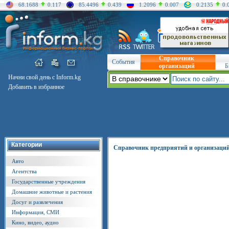
68.1688
0.117
85.4496
0.439
1.2096
0.007
0.2135
0.
Справочник
События
организаций
Б
Начни свой день с Inform.kg
Добавить в избранное
Категории
Справочник предприятий и организаци
Авто
Агентства
Государственные учреждения
Домашние животные и растения
Досуг и развлечения
Информация, СМИ
Кино, видео, аудио