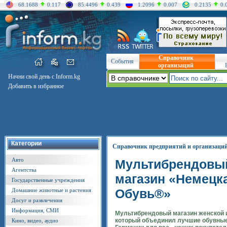
68.1688
0.117
85.4496
0.439
1.2096
0.007
0.2135
0.
Справочник
События
организаций
Начни свой день с Inform.kg
Добавить в избранное
Категории
Справочник предприятий и организаци
Авто
Мультибрендовы
Агентства
магазин «Немецк
Государственные учреждения
Обувь®»
Домашние животные и растения
Досуг и развлечения
Информация, СМИ
Мультибрендовый магазин женской и
который объединил лучшие обувны
Кино, видео, аудио