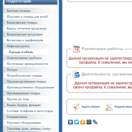
Подкатегории
Бытовая техника
Игрушки и товары для детей
Канцелярские товары
Книги, печатная продукция
Кондитерская продукция
Косметика и парфюмерия
Нефтепродукты
Расписание работы
Одежда и обувь
Осветительные приборы
Данная организация не зарегистриро
профайла. К сожалению, мы не
Постельные принадлежности
Посуда
Деятельность организа
Потребительские товары
Продовольственные товары
Данная организация не зарегист
своего профайла. К сожалению, м
Производственное оборудование
Промышленные товары
Прочее по теме
Рынки, базары, ярмарки
Задать вопрос
Корректиро
Сотовые телефоны и аксессуары
Спецмагазины
Торговое оборудование
Торговые дома, центры, гипер -