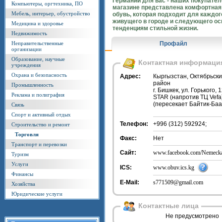
Германии для вас - наших покупател
Компьютеры, оргтехника, ПО
магазине представлена комфортная
Мебель, интерьер, обустройство
обувь, которая подходит для каждог
живущего в городе и следующего о
Медицина и здоровье
тенденциям стильной жизни.
Недвижимость
Неправительственные
Профайл
организации
Образование, научные
Контактная информаци
учреждения
Охрана и безопасность
Адрес:
Кыргызстан, Октябрьск
район
Промышленность
г. Бишкек, ул. Горького, 
Реклама и полиграфия
STAR (напротив ТЦ Vefa)
(пересекает Байтик-Ба
Связь
Спорт и активный отдых
Телефон:
+996 (312) 592924;
Строительство и ремонт
Торговля
Факс:
Нет
Транспорт и перевозки
Сайт:
www.facebook.com/Nemeck
Туризм
Услуги
ICS:
www.obuv.ics.kg
Финансы
E-Mail:
s771509@gmail.com
Хозяйства
Юридические услуги
Контактные лица
Не предусмотрено