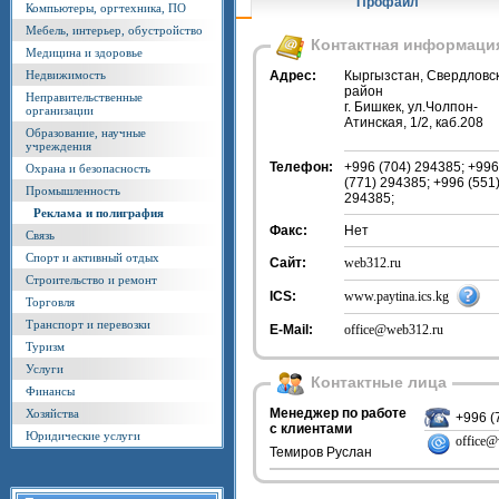
Профайл
Компьютеры, оргтехника, ПО
Мебель, интерьер, обустройство
Контактная информаци
Медицина и здоровье
Недвижимость
Адрес:
Кыргызстан, Свердловс
район
Неправительственные
г. Бишкек, ул.Чолпон-
организации
Атинская, 1/2, каб.208
Образование, научные
учреждения
Телефон:
+996 (704) 294385; +996
Охрана и безопасность
(771) 294385; +996 (551
Промышленность
294385;
Реклама и полиграфия
Факс:
Нет
Связь
Спорт и активный отдых
Сайт:
web312.ru
Строительство и ремонт
ICS:
www.paytina.ics.kg
Торговля
Транспорт и перевозки
E-Mail:
office@web312.ru
Туризм
Услуги
Контактные лица
Финансы
Менеджер по работе
Хозяйства
+996 (
с клиентами
Юридические услуги
office@
Темиров Руслан