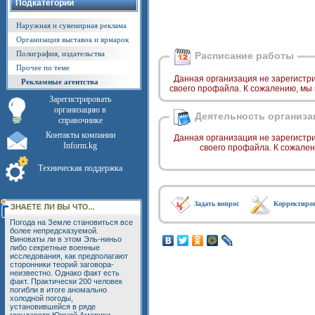
Подкатегории
Наружная и сувенирная реклама
Организация выставок и ярмарок
Полиграфия, издательства
Расписание работы
Прочее по теме
Данная организация не зарегистр
Рекламные агентства
своего профайла. К сожалению, мы
Зарегистрировать
организацию в
Деятельность организа
справочнике
Контакты компании
Данная организация не зарегистр
Inform.kg
своего профайла. К сожале
Техническая поддержка
Задать вопрос
Корректиро
Погода на Земле становиться все
более непредсказуемой.
Виноваты ли в этом Эль-ниньо
либо секретные военные
исследования, как предполагают
сторонники теорий заговора-
неизвестно. Однако факт есть
факт. Практически 200 человек
погибли в итоге аномально
холодной погоды,
установившейся в ряде