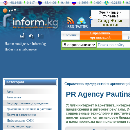
68.1688
0.117
85.4496
0.439
1.2096
0.007
0.2135
0.
Справочник
События
организаций
Б
Начни свой день с Inform.kg
Добавить в избранное
Категории
Справочник предприятий и организаци
Авто
PR Agency Pautin
Агентства
Государственные учреждения
Услуги интернет маркетинга, интерн
Домашние животные и растения
продвижения и интернет рекламы. 
современные технологии и инструм
Досуг и развлечения
просчитываем, оптимизируем бюдже
Информация, СМИ
и даем прогнозы для привлечения т
Кино, видео, аудио