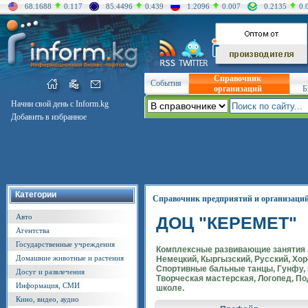
68.1688
0.117
85.4496
0.439
1.2096
0.007
0.2135
0.
Справочник
События
организаций
Б
Начни свой день с Inform.kg
Добавить в избранное
Категории
Справочник предприятий и организаци
Авто
ДОЦ "КЕРЕМЕТ"
Агентства
Государственные учреждения
Комплексные развивающие занятия 
Домашние животные и растения
Немецкий, Кыргызский, Русский, Хо
Спортивные бальные танцы, Гунфу, 
Досуг и развлечения
Творческая мастерская, Логопед, По
Информация, СМИ
школе.
Кино, видео, аудио