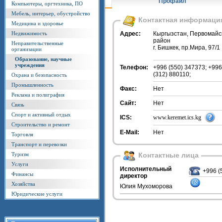
Профайл
Компьютеры, оргтехника, ПО
Мебель, интерьер, обустройство
Контактная информаци
Медицина и здоровье
Недвижимость
Адрес:
Кыргызстан, Первомайс
район
Неправительственные
г. Бишкек, пр.Мира, 97/1
организации
Образование, научные
учреждения
Телефон:
+996 (550) 347373; +996
(312) 880110;
Охрана и безопасность
Промышленность
Факс:
Нет
Реклама и полиграфия
Сайт:
Нет
Связь
Спорт и активный отдых
ICS:
www.keremet.ics.kg
Строительство и ремонт
E-Mail:
Нет
Торговля
Транспорт и перевозки
Туризм
Контактные лица
Услуги
Исполнительный
+996 (
Финансы
директор
Хозяйства
Юлия Мухоморова
Юридические услуги