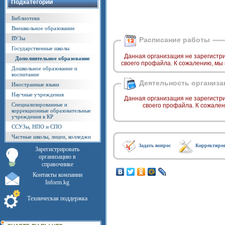
Подкатегории
Библиотеки
Внешкольное образование
ВУЗы
Расписание работы
Государственные школы
Данная организация не зарегистр
Дополнительное образование
своего профайла. К сожалению, мы
Дошкольное образование и
воспитание
Деятельность организа
Иностранные языки
Научные учреждения
Данная организация не зарегистр
Специализированные и
своего профайла. К сожале
коррекционные образовательные
учреждения в КР
ССУЗы, НПО и СПО
Частные школы, лицеи, колледжи
Задать вопрос
Корректиро
Зарегистрировать
организацию в
справочнике
Контакты компании
Inform.kg
Техническая поддержка